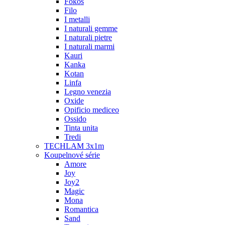
Fokos
Filo
I metalli
I naturali gemme
I naturali pietre
I naturali marmi
Kauri
Kanka
Kotan
Linfa
Legno venezia
Oxide
Opificio mediceo
Ossido
Tinta unita
Tredi
TECHLAM 3x1m
Koupelnové série
Amore
Joy
Joy2
Magic
Mona
Romantica
Sand