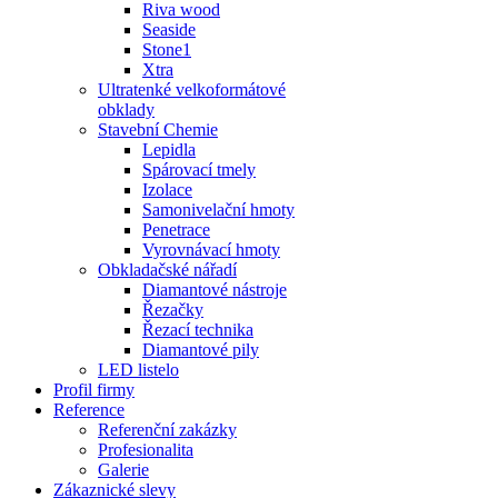
Riva wood
Seaside
Stone1
Xtra
Ultratenké velkoformátové
obklady
Stavební Chemie
Lepidla
Spárovací tmely
Izolace
Samonivelační hmoty
Penetrace
Vyrovnávací hmoty
Obkladačské nářadí
Diamantové nástroje
Řezačky
Řezací technika
Diamantové pily
LED listelo
Profil firmy
Reference
Referenční zakázky
Profesionalita
Galerie
Zákaznické slevy