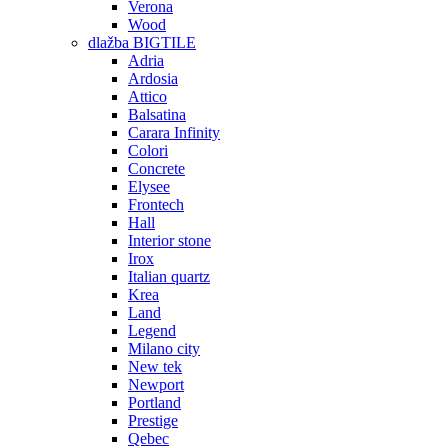
Verona
Wood
dlažba BIGTILE
Adria
Ardosia
Attico
Balsatina
Carara Infinity
Colori
Concrete
Elysee
Frontech
Hall
Interior stone
Irox
Italian quartz
Krea
Land
Legend
Milano city
New tek
Newport
Portland
Prestige
Qebec