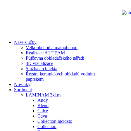
Naše služby
Velkoobchod a maloobchod
Realizace A1 TEAM
Půjčovna obkladačského nářadí
3D vizualizace
Služba architekta
Řezání keramických obkladů vodním
paprskem
Novinky
Sortiment
LAMINAM 3x1m
Andy
Blend
Calce
Cava
Collection lucidato
Collection