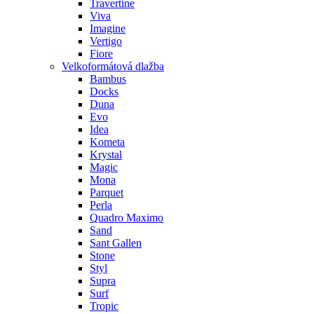
Travertine
Viva
Imagine
Vertigo
Fiore
Velkoformátová dlažba
Bambus
Docks
Duna
Evo
Idea
Kometa
Krystal
Magic
Mona
Parquet
Perla
Quadro Maximo
Sand
Sant Gallen
Stone
Styl
Supra
Surf
Tropic