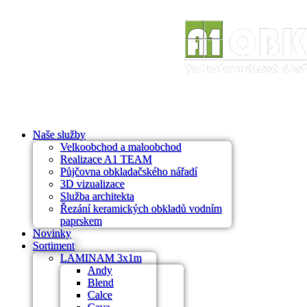
Naše služby
Velkoobchod a maloobchod
Realizace A1 TEAM
Půjčovna obkladačského nářadí
3D vizualizace
Služba architekta
Řezání keramických obkladů vodním
paprskem
Novinky
Sortiment
LAMINAM 3x1m
Andy
Blend
Calce