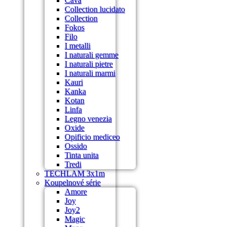
Cava
Collection lucidato
Collection
Fokos
Filo
I metalli
I naturali gemme
I naturali pietre
I naturali marmi
Kauri
Kanka
Kotan
Linfa
Legno venezia
Oxide
Opificio mediceo
Ossido
Tinta unita
Tredi
TECHLAM 3x1m
Koupelnové série
Amore
Joy
Joy2
Magic