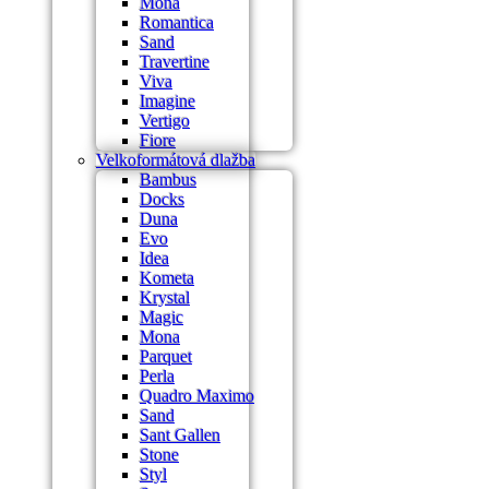
Mona
Romantica
Sand
Travertine
Viva
Imagine
Vertigo
Fiore
Velkoformátová dlažba
Bambus
Docks
Duna
Evo
Idea
Kometa
Krystal
Magic
Mona
Parquet
Perla
Quadro Maximo
Sand
Sant Gallen
Stone
Styl