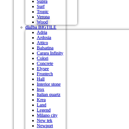
Supra
Surf
Tropic
Verona
Wood
dlažba BIGTILE
Adria
Ardosia
Attico
Balsatina
Carara Infinity
Colori
Concrete
Elysee
Frontech
Hall
Interior stone
Irox
Italian quartz
Krea
Land
Legend
Milano city
New tek
Newport