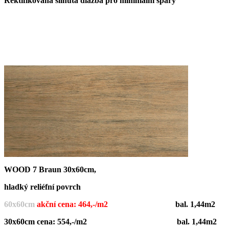
Rektifikovaná slinutá dlažba pro minimální spáry
WOOD 7 Braun 30x60cm,
hladký reliéfní povrch
60x60cm
akční cena: 464,-/m2
bal. 1,44m2
30x60cm cena: 554,-/m2 bal. 1,44m2