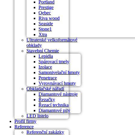
Portland
Prestige
Qebec
Riva wood
Seaside
Stone1
Xtra
Ultratenké velkoformátové
obklady
Stavební Chemie
Lepidla
Spárovací tmely
Izolace
Samonivelační hmoty
Penetrace
Vyrovnávací hmoty
Obkladačské nářadí
Diamantové nástroje
Řezačky
Řezací technika
Diamantové pily
LED listelo
Profil firmy
Reference
Referenční zakázky