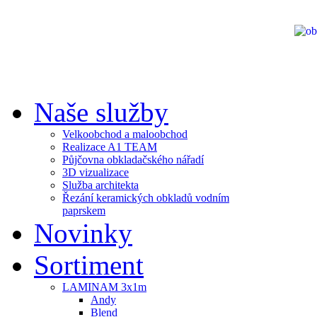
Naše služby
Velkoobchod a maloobchod
Realizace A1 TEAM
Půjčovna obkladačského nářadí
3D vizualizace
Služba architekta
Řezání keramických obkladů vodním
paprskem
Novinky
Sortiment
LAMINAM 3x1m
Andy
Blend