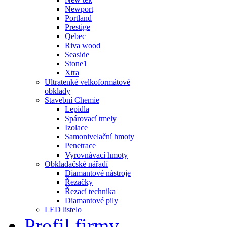
Newport
Portland
Prestige
Qebec
Riva wood
Seaside
Stone1
Xtra
Ultratenké velkoformátové
obklady
Stavební Chemie
Lepidla
Spárovací tmely
Izolace
Samonivelační hmoty
Penetrace
Vyrovnávací hmoty
Obkladačské nářadí
Diamantové nástroje
Řezačky
Řezací technika
Diamantové pily
LED listelo
Profil firmy