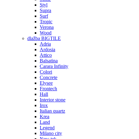
Styl
Supra
Surf
Tropic
Verona
Wood
dlažba BIGTILE
Adria
Ardosia
Attico
Balsatina
Carara Infinity
Colori
Concrete
Elysee
Frontech
Hall
Interior stone
Irox
Italian quartz
Krea
Land
Legend
Milano city
New tek