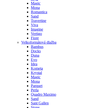
Magic
Mona
Romantica
Sand
Travertine
Viva
Imagine
Vertigo
Fiore
Velkoformátová dlažba
Bambus
Docks
Duna
Evo
Idea
Kometa
Krystal
Magic
Mona
Parquet
Perla
Quadro Maximo
Sand
Sant Gallen
Stone