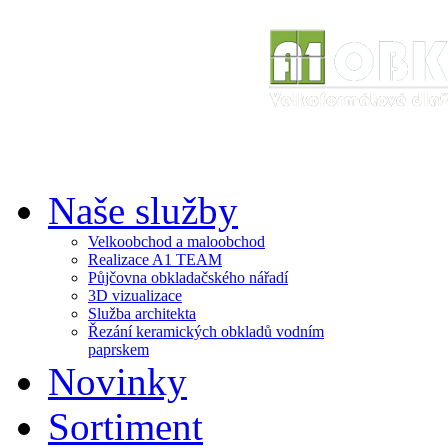
Naše služby
Velkoobchod a maloobchod
Realizace A1 TEAM
Půjčovna obkladačského nářadí
3D vizualizace
Služba architekta
Řezání keramických obkladů vodním
paprskem
Novinky
Sortiment