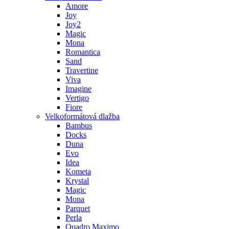
Amore
Joy
Joy2
Magic
Mona
Romantica
Sand
Travertine
Viva
Imagine
Vertigo
Fiore
Velkoformátová dlažba
Bambus
Docks
Duna
Evo
Idea
Kometa
Krystal
Magic
Mona
Parquet
Perla
Quadro Maximo