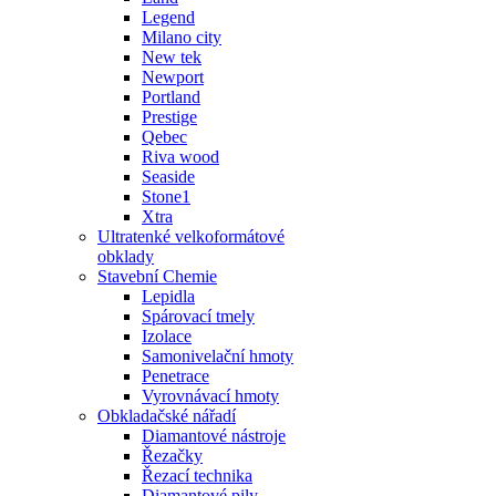
Legend
Milano city
New tek
Newport
Portland
Prestige
Qebec
Riva wood
Seaside
Stone1
Xtra
Ultratenké velkoformátové
obklady
Stavební Chemie
Lepidla
Spárovací tmely
Izolace
Samonivelační hmoty
Penetrace
Vyrovnávací hmoty
Obkladačské nářadí
Diamantové nástroje
Řezačky
Řezací technika
Diamantové pily