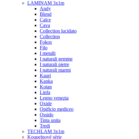
LAMINAM 3x1m
Andy
Blend
Calce
Cava
Collection lucidato
Collection
Fokos
Filo
I metalli
I naturali gemme
I naturali pietre
I naturali marmi
Kauri
Kanka
Kotan
Linfa
Legno venezia
Oxide
Opificio mediceo
Ossido
Tinta unita
Tredi
TECHLAM 3x1m
Koupelnové série