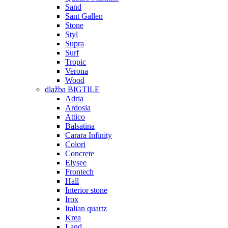
Sand
Sant Gallen
Stone
Styl
Supra
Surf
Tropic
Verona
Wood
dlažba BIGTILE
Adria
Ardosia
Attico
Balsatina
Carara Infinity
Colori
Concrete
Elysee
Frontech
Hall
Interior stone
Irox
Italian quartz
Krea
Land