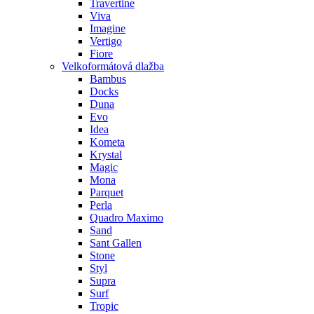
Travertine
Viva
Imagine
Vertigo
Fiore
Velkoformátová dlažba
Bambus
Docks
Duna
Evo
Idea
Kometa
Krystal
Magic
Mona
Parquet
Perla
Quadro Maximo
Sand
Sant Gallen
Stone
Styl
Supra
Surf
Tropic