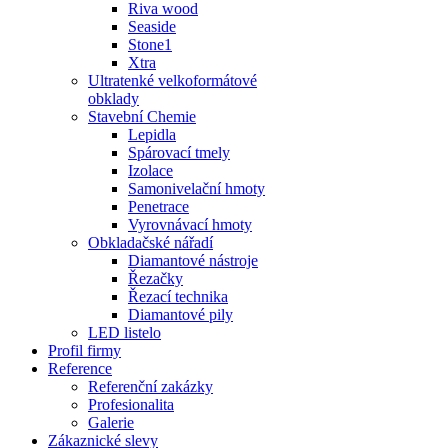
Riva wood
Seaside
Stone1
Xtra
Ultratenké velkoformátové
obklady
Stavební Chemie
Lepidla
Spárovací tmely
Izolace
Samonivelační hmoty
Penetrace
Vyrovnávací hmoty
Obkladačské nářadí
Diamantové nástroje
Řezačky
Řezací technika
Diamantové pily
LED listelo
Profil firmy
Reference
Referenční zakázky
Profesionalita
Galerie
Zákaznické slevy