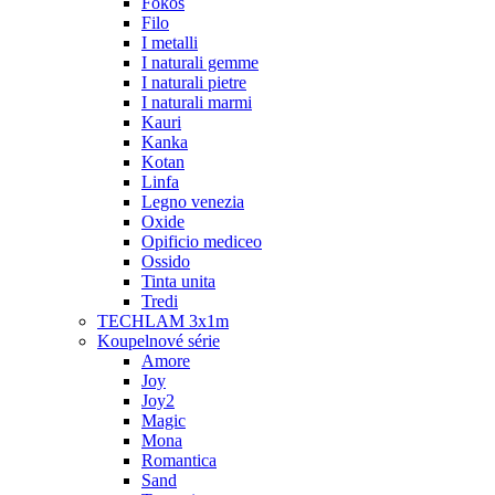
Fokos
Filo
I metalli
I naturali gemme
I naturali pietre
I naturali marmi
Kauri
Kanka
Kotan
Linfa
Legno venezia
Oxide
Opificio mediceo
Ossido
Tinta unita
Tredi
TECHLAM 3x1m
Koupelnové série
Amore
Joy
Joy2
Magic
Mona
Romantica
Sand