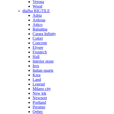
Verona
Wood
dlažba BIGTILE
Adria
Ardosia
Attico
Balsatina
Carara Infinity
Colori
Concrete
Elysee
Frontech
Hall
Interior stone
Irox
Italian quartz
Krea
Land
Legend
Milano city
New tek
Newport
Portland
Prestige
Qebec