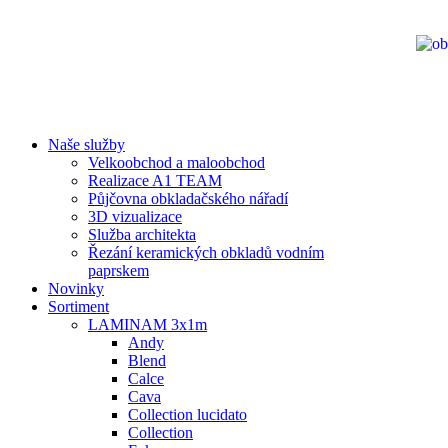
Naše služby
Velkoobchod a maloobchod
Realizace A1 TEAM
Půjčovna obkladačského nářadí
3D vizualizace
Služba architekta
Řezání keramických obkladů vodním
paprskem
Novinky
Sortiment
LAMINAM 3x1m
Andy
Blend
Calce
Cava
Collection lucidato
Collection