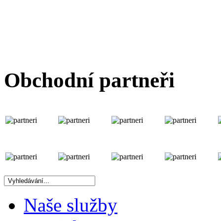
Sanitární silikon
Pro výplň dilatačních a napojovacích spár v sanitárním a vlhkém prostředí na keramiku, sk
• elastický
• po vytvrzení fungicidní (vyjma transparentní)
• pro vnitřní i vnější použití
• optimální přilnavost ve spáře
• acetátový
Obchodní partneři
Barva:
01
transparentní,
10
bílá,
11
pergamon,
16
stříbřitě šedá,
19
světle šedá,
22
cemen
šedá,
26
antracit,
29
jasmín,
32
bambus,
33
bahama,
34
karamelová,
36
terra hnědá,
37
ok
300 ml v kartuši
(
12 ks
v kartonu č: 01, 10, 11, 16, 22, 23, 24, 25, 26, 29, 33, 34, 36, 39, 48
6 ks
v kartonu č: 19, 21, 32, 37, 38, 58, 90)
Cena od:
148,- s DPH
Naše služby