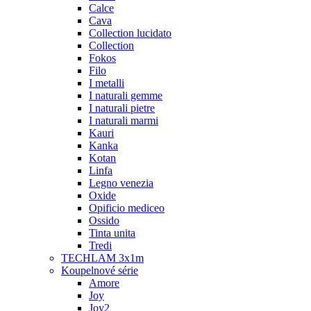
Calce
Cava
Collection lucidato
Collection
Fokos
Filo
I metalli
I naturali gemme
I naturali pietre
I naturali marmi
Kauri
Kanka
Kotan
Linfa
Legno venezia
Oxide
Opificio mediceo
Ossido
Tinta unita
Tredi
TECHLAM 3x1m
Koupelnové série
Amore
Joy
Joy2