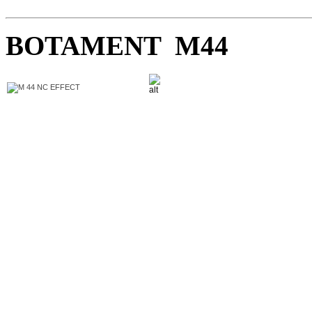
BOTAMENT M44
Barevná spárovací hmota
Vhodná pro spárování obkladů 
hutných dlaždic, keramických 
zaplněním spáry umožňují nov
zvláště jemné a hedvábné struk
• pro spáry do 5 mm
• odpuzuje vodu a nečistoty
• pro plochy s podlahovým vyt
• dobře omyvatelná
• pro vnitřní i vnější prostředí
• velmi jemný povrch
• široký sortiment barev
Spotřeba: