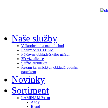
Naše služby
Velkoobchod a maloobchod
Realizace A1 TEAM
Půjčovna obkladačského nářadí
3D vizualizace
Služba architekta
Řezání keramických obkladů vodním
paprskem
Novinky
Sortiment
LAMINAM 3x1m
Andy
Blend