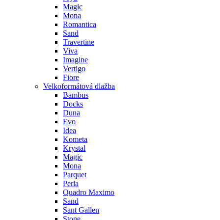
Magic
Mona
Romantica
Sand
Travertine
Viva
Imagine
Vertigo
Fiore
Velkoformátová dlažba
Bambus
Docks
Duna
Evo
Idea
Kometa
Krystal
Magic
Mona
Parquet
Perla
Quadro Maximo
Sand
Sant Gallen
Stone