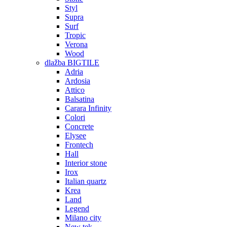
Styl
Supra
Surf
Tropic
Verona
Wood
dlažba BIGTILE
Adria
Ardosia
Attico
Balsatina
Carara Infinity
Colori
Concrete
Elysee
Frontech
Hall
Interior stone
Irox
Italian quartz
Krea
Land
Legend
Milano city
New tek