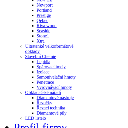
Newport
Portland
Prestige
Qebec
Riva wood
Seaside
Stone1
Xtra
Ultratenké velkoformátové
obklady
Stavební Chemie
Lepidla
Spárovací tmely
Izolace
Samonivelační hmoty
Penetrace
Vyrovnávací hmoty
Obkladačské nářadí
Diamantové nástroje
Řezačky
Řezací technika
Diamantové pily
LED listelo
Profil firmy