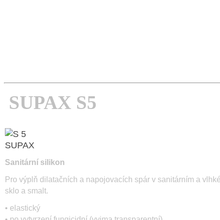
Paleta EUR: 42 × 25 kg
Cena/kg od:
23,- s DPH
SUPAX S5
Sanitární silikon
Pro výplň dilatačních a napojovacích spár v sanitárním a vlhk
sklo a smalt.
• elastický
• po vytvrzení fungicidní (vyjma transparentní)