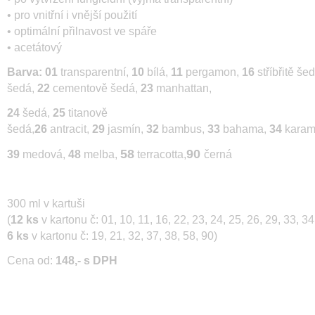
• pro vnitřní i vnější použití
• optimální přilnavost ve spáře
• acetátový
Barva:
01
transparentní,
10
bílá,
11
pergamon,
16
stříbřitě še
šedá,
22
cementově šedá,
23
manhattan,
24
šedá,
25
titanově
šedá,
26
antracit,
29
jasmín,
32
bambus,
33
bahama,
34
karam
58
90
39
medová,
48
melba,
terracotta,
černá
300 ml v kartuši
(
12 ks
v kartonu č: 01, 10, 11, 16, 22, 23, 24, 25, 26, 29, 33, 3
6 ks
v kartonu č: 19, 21, 32, 37, 38, 58, 90)
Cena od:
148,- s DPH