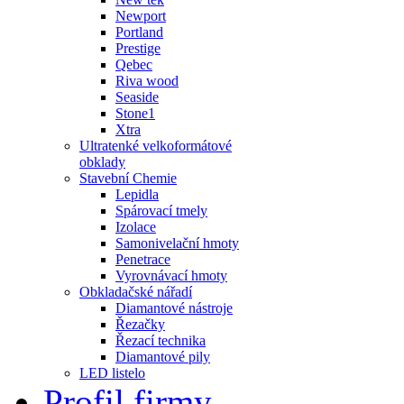
Newport
Portland
Prestige
Qebec
Riva wood
Seaside
Stone1
Xtra
Ultratenké velkoformátové
obklady
Stavební Chemie
Lepidla
Spárovací tmely
Izolace
Samonivelační hmoty
Penetrace
Vyrovnávací hmoty
Obkladačské nářadí
Diamantové nástroje
Řezačky
Řezací technika
Diamantové pily
LED listelo
Profil firmy