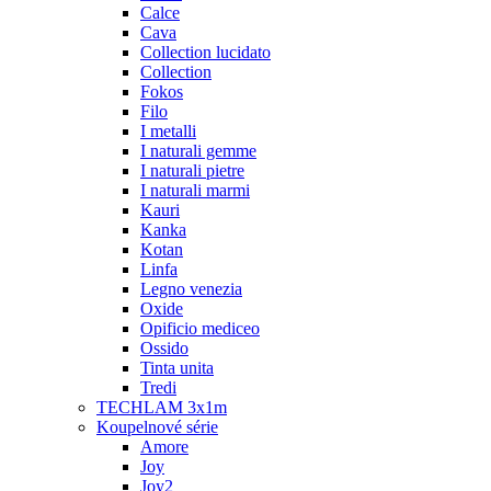
Calce
Cava
Collection lucidato
Collection
Fokos
Filo
I metalli
I naturali gemme
I naturali pietre
I naturali marmi
Kauri
Kanka
Kotan
Linfa
Legno venezia
Oxide
Opificio mediceo
Ossido
Tinta unita
Tredi
TECHLAM 3x1m
Koupelnové série
Amore
Joy
Joy2