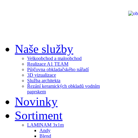
Naše služby
Velkoobchod a maloobchod
Realizace A1 TEAM
Půjčovna obkladačského nářadí
3D vizualizace
Služba architekta
Řezání keramických obkladů vodním
paprskem
Novinky
Sortiment
LAMINAM 3x1m
Andy
Blend