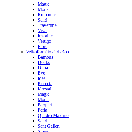
Magic
Mona
Romantica
Sand
Travertine
Viva
Imagine
Vertigo
Fiore
Velkoformátová dlažba
Bambus
Docks
Duna
Evo
Idea
Kometa
Krystal
Magic
Mona
Parquet
Perla
Quadro Maximo
Sand
Sant Gallen
Stone