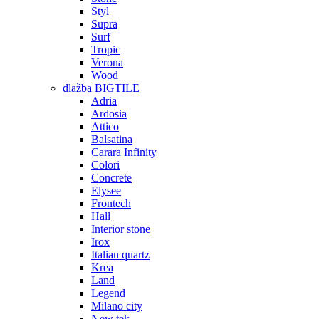
Styl
Supra
Surf
Tropic
Verona
Wood
dlažba BIGTILE
Adria
Ardosia
Attico
Balsatina
Carara Infinity
Colori
Concrete
Elysee
Frontech
Hall
Interior stone
Irox
Italian quartz
Krea
Land
Legend
Milano city
New tek