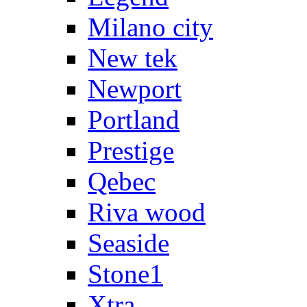
Milano city
New tek
Newport
Portland
Prestige
Qebec
Riva wood
Seaside
Stone1
Xtra