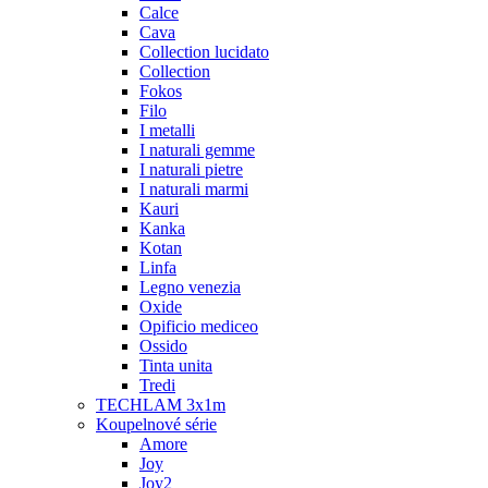
Calce
Cava
Collection lucidato
Collection
Fokos
Filo
I metalli
I naturali gemme
I naturali pietre
I naturali marmi
Kauri
Kanka
Kotan
Linfa
Legno venezia
Oxide
Opificio mediceo
Ossido
Tinta unita
Tredi
TECHLAM 3x1m
Koupelnové série
Amore
Joy
Joy2