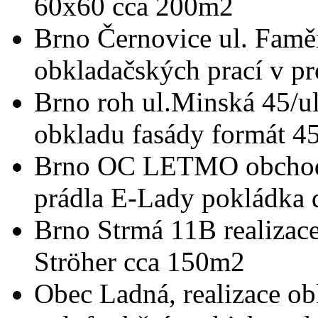
60x60 cca 200m2
Brno Černovice ul. Famě
obkladačských prací v p
Brno roh ul.Minská 45/ul
obkladu fasády formát 4
Brno OC LETMO obchodn
prádla E-Lady pokládka 
Brno Strmá 11B realizac
Ströher cca 150m2
Obec Ladná, realizace ob