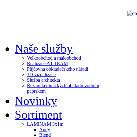
Naše služby
Velkoobchod a maloobchod
Realizace A1 TEAM
Půjčovna obkladačského nářadí
3D vizualizace
Služba architekta
Řezání keramických obkladů vodním
paprskem
Novinky
Sortiment
LAMINAM 3x1m
Andy
Blend