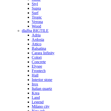
Styl
Supra
Surf
Tropic
Verona
Wood
dlažba BIGTILE
Adria
Ardosia
Attico
Balsatina
Carara Infinity
Colori
Concrete
Elysee
Frontech
Hall
Interior stone
Irox
Italian quartz
Krea
Land
Legend
Milano city
New tek