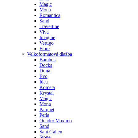
Magic
Mona
Romantica
Sand
Travertine
Viva
Imagine
Vertigo
Fiore
Velkoformátová dlažba
Bambus
Docks
Duna
Evo
Idea
Kometa
Krystal
Magic
Mona
Parquet
Perla
Quadro Maximo
Sand
Sant Gallen
Stone