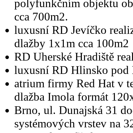
polyfunkčním objektu ob
cca 700m2.
luxusní RD Jevíčko reali
dlažby 1x1m cca 100m2
RD Uherské Hradiště rea
luxusní RD Hlinsko pod
atrium firmy Red Hat v 
dlažba Imola formát 12
Brno, ul. Dunajská 31 d
systémových vrstev na 3