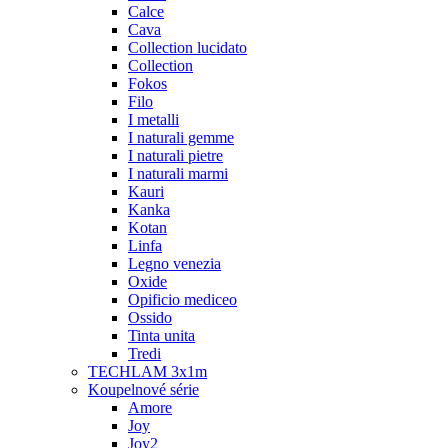
Calce
Cava
Collection lucidato
Collection
Fokos
Filo
I metalli
I naturali gemme
I naturali pietre
I naturali marmi
Kauri
Kanka
Kotan
Linfa
Legno venezia
Oxide
Opificio mediceo
Ossido
Tinta unita
Tredi
TECHLAM 3x1m
Koupelnové série
Amore
Joy
Joy2