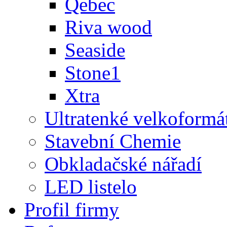
Qebec
Riva wood
Seaside
Stone1
Xtra
Ultratenké velkoformá
Stavební Chemie
Obkladačské nářadí
LED listelo
Profil firmy