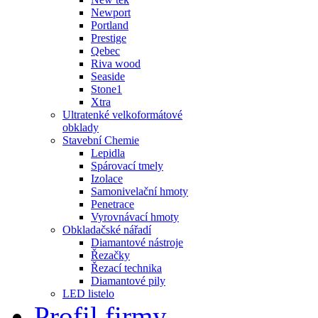
Newport
Portland
Prestige
Qebec
Riva wood
Seaside
Stone1
Xtra
Ultratenké velkoformátové
obklady
Stavební Chemie
Lepidla
Spárovací tmely
Izolace
Samonivelační hmoty
Penetrace
Vyrovnávací hmoty
Obkladačské nářadí
Diamantové nástroje
Řezačky
Řezací technika
Diamantové pily
LED listelo
Profil firmy