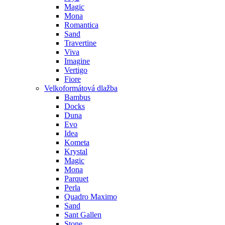
Magic
Mona
Romantica
Sand
Travertine
Viva
Imagine
Vertigo
Fiore
Velkoformátová dlažba
Bambus
Docks
Duna
Evo
Idea
Kometa
Krystal
Magic
Mona
Parquet
Perla
Quadro Maximo
Sand
Sant Gallen
Stone