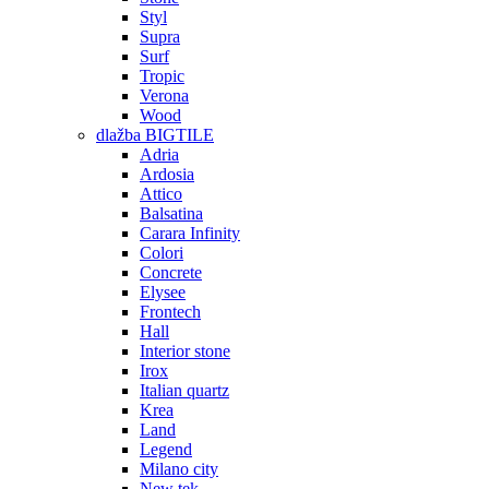
Styl
Supra
Surf
Tropic
Verona
Wood
dlažba BIGTILE
Adria
Ardosia
Attico
Balsatina
Carara Infinity
Colori
Concrete
Elysee
Frontech
Hall
Interior stone
Irox
Italian quartz
Krea
Land
Legend
Milano city
New tek