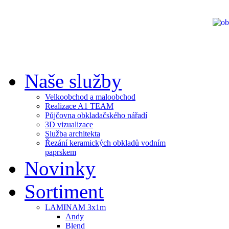
Naše služby
Velkoobchod a maloobchod
Realizace A1 TEAM
Půjčovna obkladačského nářadí
3D vizualizace
Služba architekta
Řezání keramických obkladů vodním
paprskem
Novinky
Sortiment
LAMINAM 3x1m
Andy
Blend