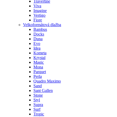
Travertine
Viva
Imagine
Vertigo
Fiore
Velkoformátová dlažba
Bambus
Docks
Duna
Evo
Idea
Kometa
Krystal
Magic
Mona
Parquet
Perla
Quadro Maximo
Sand
Sant Gallen
Stone
Styl
Supra
Surf
Tropic