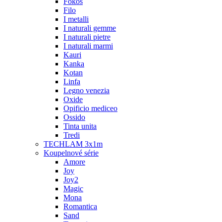
Fokos
Filo
I metalli
I naturali gemme
I naturali pietre
I naturali marmi
Kauri
Kanka
Kotan
Linfa
Legno venezia
Oxide
Opificio mediceo
Ossido
Tinta unita
Tredi
TECHLAM 3x1m
Koupelnové série
Amore
Joy
Joy2
Magic
Mona
Romantica
Sand