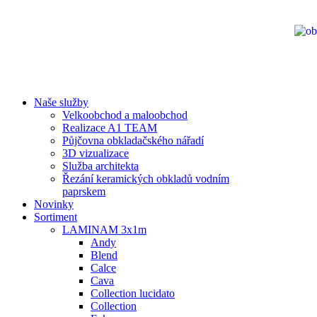
Naše služby
Velkoobchod a maloobchod
Realizace A1 TEAM
Půjčovna obkladačského nářadí
3D vizualizace
Služba architekta
Řezání keramických obkladů vodním
paprskem
Novinky
Sortiment
LAMINAM 3x1m
Andy
Blend
Calce
Cava
Collection lucidato
Collection