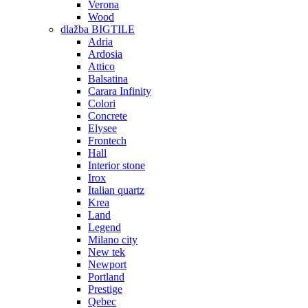
Verona
Wood
dlažba BIGTILE
Adria
Ardosia
Attico
Balsatina
Carara Infinity
Colori
Concrete
Elysee
Frontech
Hall
Interior stone
Irox
Italian quartz
Krea
Land
Legend
Milano city
New tek
Newport
Portland
Prestige
Qebec