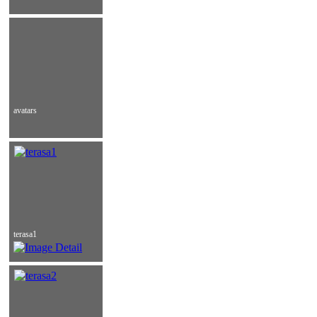
avatars
terasa1