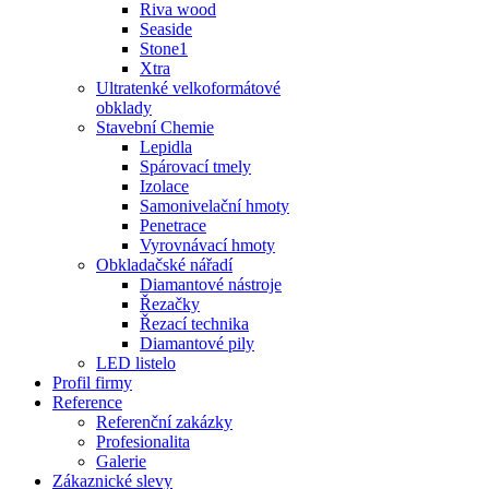
Riva wood
Seaside
Stone1
Xtra
Ultratenké velkoformátové
obklady
Stavební Chemie
Lepidla
Spárovací tmely
Izolace
Samonivelační hmoty
Penetrace
Vyrovnávací hmoty
Obkladačské nářadí
Diamantové nástroje
Řezačky
Řezací technika
Diamantové pily
LED listelo
Profil firmy
Reference
Referenční zakázky
Profesionalita
Galerie
Zákaznické slevy